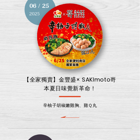
06 / 25
2025
【全家獨賣】金豐盛× SAKImoto嵜
本夏日味覺新革命！
辛柚子胡椒嫩雞胸、雞Ｑ丸