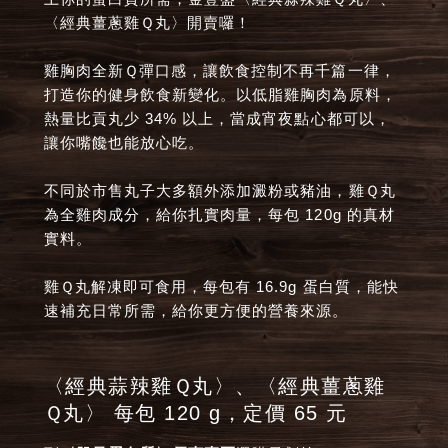
〈經典薑蔥雞Ｑ丸〉開賣囉！
雞胸肉全新Ｑ彈口感，讓飲食控制不再千篇一律，
打造你的健身飲食新變化。以低脂雞胸肉為原料，
熱量比貢丸少 34% 以上，當成宵夜點心都可以，
讓你嘴饞也能放心吃。
不同於市售丸子大多額外添加澱粉或豬油，雞Ｑ丸
為全雞肉成分，給你扎實肉量，每包 120g 的真材
實料。
雞Ｑ丸解凍即可食用，每包有 16.9g 蛋白質，能快
速補充日常所需，給你更方便的營養來源。
〈經典蒜辣雞Ｑ丸〉、〈經典薑蔥雞
Ｑ丸〉 每包 120 g，定價 65 元