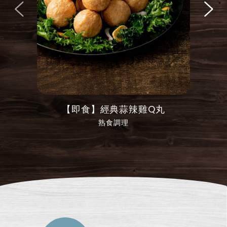
辣雞Q丸
【即食】經典薑蔥雞Q丸
熟食調理