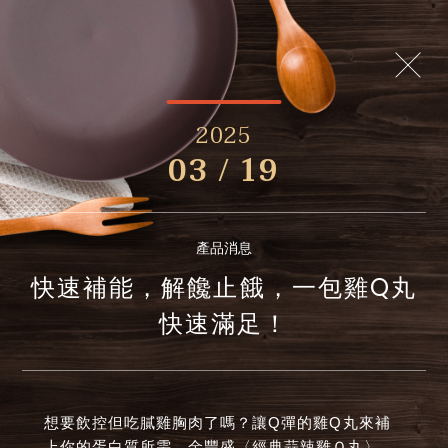
2025
03 / 19
產品消息
快速補能，解饞止餓，一包雞Q丸
快速滿足！
想要飲控但吃膩雞胸肉了嗎？讓Q彈的雞Q丸來補
上你的蛋白質所需，金豐盛〈經典蒜辣雞Ｑ丸〉、